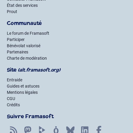
État des services
Prout
Communauté
Le forum de Framasoft
Participer
Bénévolat valorisé
Partenaires
Charte de modération
Site
(alt.framasoft.org)
Entraide
Guides et astuces
Mentions légales
CGU
Crédits
Suivre Framasoft
Flux RSS
Mastodon
PeerTube
Mobilizon
Bluesky
LinkedIn
Facebook