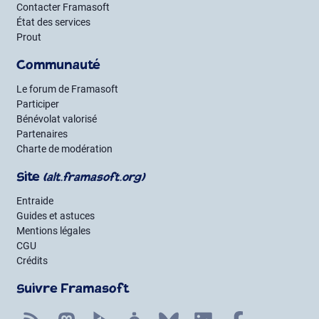
Contacter Framasoft
État des services
Prout
Communauté
Le forum de Framasoft
Participer
Bénévolat valorisé
Partenaires
Charte de modération
Site
(alt.framasoft.org)
Entraide
Guides et astuces
Mentions légales
CGU
Crédits
Suivre Framasoft
Flux RSS
Mastodon
PeerTube
Mobilizon
Bluesky
LinkedIn
Facebook